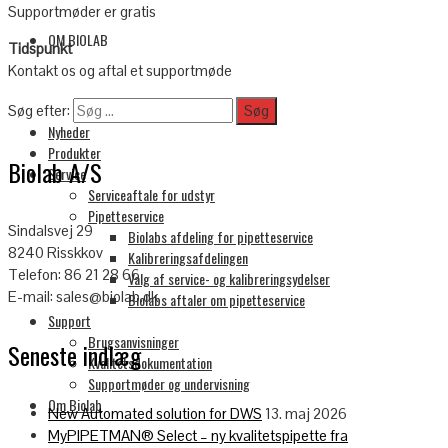
Supportmøder er gratis
OM BIOLAB
Tidspunkt
Kontakt os og aftal et supportmøde
Søg efter:
Nyheder
Produkter
Biolab A/S
Service
Serviceaftale for udstyr
Pipetteservice
Sindalsvej 29
Biolabs afdeling for pipetteservice
8240 Risskkov
Kalibreringsafdelingen
Telefon: 86 21 28 66
Valg af service- og kalibreringsydelser
E-mail: sales@biolab.dk
Biolabs aftaler om pipetteservice
Support
Brugsanvisninger
Seneste indlæg
Kvalitetsdokumentation
Supportmøder og undervisning
Om Biolab
New Automated solution for DWS
13. maj 2026
MyPIPETMAN® Select – ny kvalitetspipette fra