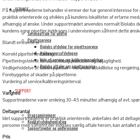
SERVICE
På supportmøderne behandler vi emner der har generel interesse for
praktisk orienterede og afvikles på kundens lokaliteter af erfarne medar
afhængig af ønske. Under supportmødet anvendes normalt Biolabs de
kundens egne pipetter inddrages i undervisningen såfremt dette ønsk
Serviceaftale for udstyr
Pipetteservice
Blandt emnerne er :
Biolabs afdeling for pipetteservice
Kalibreringsafdelingen
Korrekt pipettehåndtering.
Valg af service- og kalibreringsydelser
Pipetteringsteknik for størst mulig præcision og nøjagtighed.
Biolabs aftaler om pipetteservice
Vedligeholdelse af Gilson pipetter – herunder adskilllelse og rengøring.
Forebyggelse af skader på pipetterne.
Vurdering af service/kalibreringsinterval.
SUPPORT
Varighed
Supportmøderne varer omkring 30-45 minutter afhængig af evt. spør
Deltagerantal
Brugsanvisninger
Idet supportmøderne er praktisk orienterede, anbefales det at deltag
Kvalitetsdokumentation
personer men såfremt der indgåes særlig aftale herom, kan antallet af 
Supportmøder og undervisning
Pris