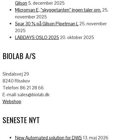
Gilson
5. december 2025
Microman E, ”skyggetanten” ingen taler om.
25.
november 2025
Spar 30 % på Gilson Pipetman L
25. november
2025
LABDAYS OSLO 2025
20. oktober 2025
BIOLAB A/S
Sindalsvej 29
8240 Risskov
Telefon: 86 21 28 66
E-mail: sales@biolab.dk
Webshop
SENESTE NYT
New Automated solution for DWS
13. maj 2026