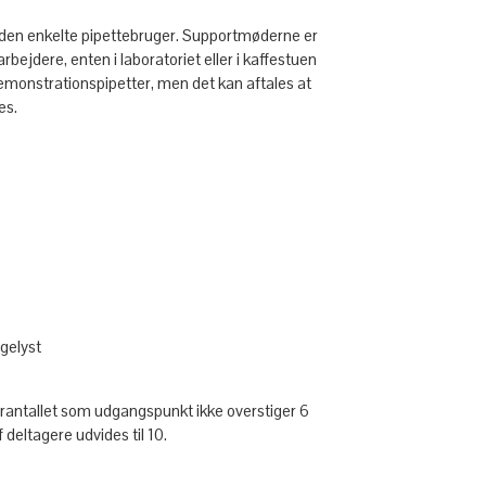
 den enkelte pipettebruger. Supportmøderne er
bejdere, enten i laboratoriet eller i kaffestuen
monstrationspipetter, men det kan aftales at
es.
gelyst
erantallet som udgangspunkt ikke overstiger 6
deltagere udvides til 10.