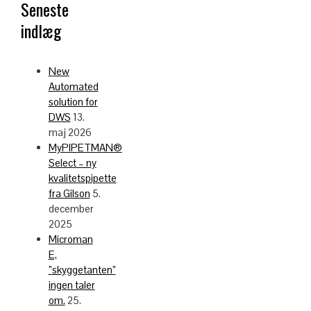
Seneste
indlæg
New
Automated
solution for
DWS
13.
maj 2026
MyPIPETMAN®
Select – ny
kvalitetspipette
fra Gilson
5.
december
2025
Microman
E,
”skyggetanten”
ingen taler
om.
25.