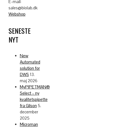
E-mail:
sales@biolab.dk
Webshop
SENESTE
NYT
New
Automated
solution for
DWS
13.
maj 2026
MyPIPETMAN®
Select – ny
kvalitetspipette
fra Gilson
5.
december
2025
Microman