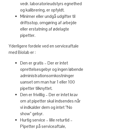
vedr. laboratorieudstyrs egnethed
og kalibrering, er opfyldt.
Minimer eller undgå udgifter til
driftsstop, omgøring af arbejde
eller erstatning af ødelagte
pipetter.
Yderligere fordele ved en serviceaftale
med Biolab er :
Den er gratis – Der er intet
oprettelsesgebyr og ingen løbende
administrationsomkostninger
uanset om man har 1 eller 100
pipetter tilknyttet.
Den er frivillig – Der er intet krav
om at pipetter skal indsendes når
vi indkalder dem og intet ”No
show” gebyr.
Hurtig service – lille returtid –
Pipetter på serviceaftale,