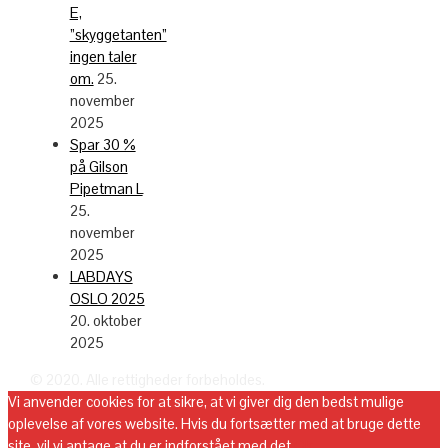
E,
”skyggetanten”
ingen taler
om.
25.
november
2025
Spar 30 %
på Gilson
Pipetman L
25.
november
2025
LABDAYS
OSLO 2025
20. oktober
2025
© 2020. Alle rettigheder forbeholdes.
Vi anvender cookies for at sikre, at vi giver dig den bedst mulige
oplevelse af vores website. Hvis du fortsætter med at bruge dette
site, vil vi antage at du er indforstået med det.
Ok