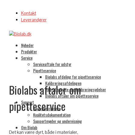
Kontakt
Leverandører
Nyheder
Produkter
Service
Serviceaftale for udstyr
Pipetteservice
Biolabs afdeling for pipetteservice
Kalibreringsafdelingen
Biolabs aftaler om
Valg af service- og kalibreringsydelser
Biolabs aftaler om pipetteservice
pipetteservice
Support
Brugsanvisninger
Kvalitetsdokumentation
Supportmøder og undervisning
Om Biolab
Det kan være dyrt, både i materialer,