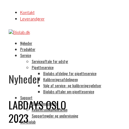
Kontakt
Leverandører
Nyheder
Produkter
Service
Serviceaftale for udstyr
Pipetteservice
Biolabs afdeling for pipetteservice
Nyheder
Kalibreringsafdelingen
Valg af service- og kalibreringsydelser
Biolabs aftaler om pipetteservice
Support
LABDAYS OSLO
Brugsanvisninger
Kvalitetsdokumentation
2023
Supportmøder og undervisning
Om Biolab