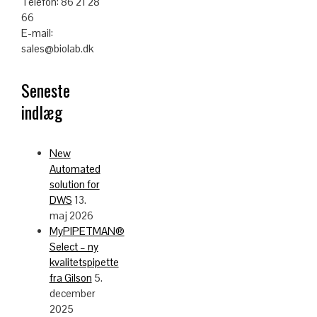
Telefon: 86 21 28
66
E-mail:
sales@biolab.dk
Seneste
indlæg
New
Automated
solution for
DWS
13.
maj 2026
MyPIPETMAN®
Select – ny
kvalitetspipette
fra Gilson
5.
december
2025