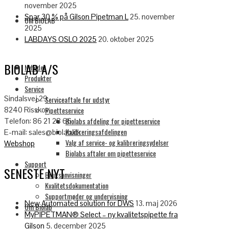
november 2025
Spar 30 % på Gilson Pipetman L
25. november
OM BIOLAB
2025
LABDAYS OSLO 2025
20. oktober 2025
BIOLAB A/S
Nyheder
Produkter
Service
Sindalsvej 29
Serviceaftale for udstyr
Pipetteservice
8240 Risskov
Biolabs afdeling for pipetteservice
Telefon: 86 21 28 66
Kalibreringsafdelingen
E-mail: sales@biolab.dk
Valg af service- og kalibreringsydelser
Webshop
Biolabs aftaler om pipetteservice
Support
SENESTE NYT
Brugsanvisninger
Kvalitetsdokumentation
Supportmøder og undervisning
New Automated solution for DWS
13. maj 2026
Om Biolab
MyPIPETMAN® Select – ny kvalitetspipette fra
Gilson
5. december 2025