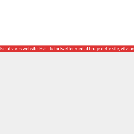
else af vores website. Hvis du fortsætter med at bruge dette site, vil vi 