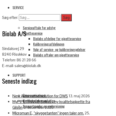
SERVICE
Søg efter:
Serviceaftale for udstyr
Biolab A/S
Pipetteservice
Biolabs afdeling for pipetteservice
Kalibreringsafdelingen
Sindalsvej 29
Valg af service- og kalibreringsydelser
8240 Risskkov
Biolabs aftaler om pipetteservice
Telefon: 86 21 28 66
E-mail: sales@biolab.dk
SUPPORT
Seneste indlæg
Brugsanvisninger
New Automated solution for DWS
13. maj 2026
Kvalitetsdokumentation
MyPIPETMAN® Select – ny kvalitetspipette fra
Supportmøder og undervisning
Gilson
5. december 2025
Microman E, ”skyggetanten” ingen taler om.
25.