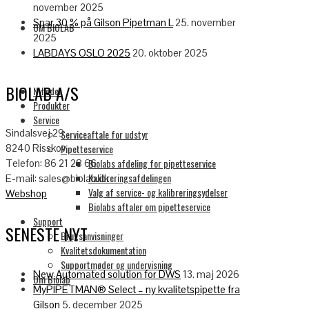
november 2025
Spar 30 % på Gilson Pipetman L
25. november
OM BIOLAB
2025
LABDAYS OSLO 2025
20. oktober 2025
BIOLAB A/S
Nyheder
Produkter
Service
Sindalsvej 29
Serviceaftale for udstyr
Pipetteservice
8240 Risskov
Biolabs afdeling for pipetteservice
Telefon: 86 21 28 66
Kalibreringsafdelingen
E-mail: sales@biolab.dk
Valg af service- og kalibreringsydelser
Webshop
Biolabs aftaler om pipetteservice
Support
SENESTE NYT
Brugsanvisninger
Kvalitetsdokumentation
Supportmøder og undervisning
New Automated solution for DWS
13. maj 2026
Om Biolab
MyPIPETMAN® Select – ny kvalitetspipette fra
Gilson
5. december 2025