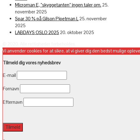
Microman E, ”skyggetanten” ingen taler om.
25.
november 2025
Spar 30 % på Gilson Pipetman L
25. november
2025
LABDAYS OSLO 2025
20. oktober 2025
© 2020. Alle rettigheder forbeholdes.
Vi anvender cookies for at sikre, at vi giver dig den bedst mulige oplev
Tilmeld dig vores nyhedsbrev
E-mail
Fornavn
Efternavn
×